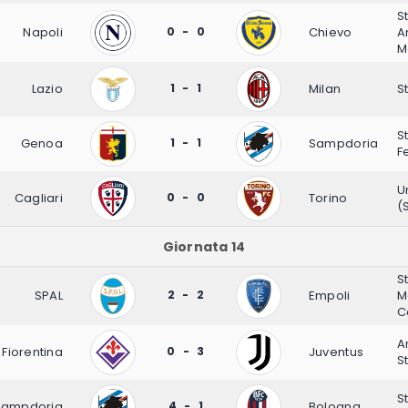
S
Napoli
0 - 0
Chievo
A
M
Lazio
1 - 1
Milan
S
S
Genoa
1 - 1
Sampdoria
F
U
Cagliari
0 - 0
Torino
(
Giornata 14
S
SPAL
2 - 2
Empoli
M
C
A
Fiorentina
0 - 3
Juventus
S
S
Sampdoria
4 - 1
Bologna