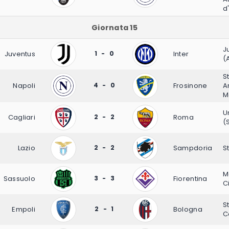
d'
Giornata 15
J
Juventus
1 - 0
Inter
(
S
Napoli
4 - 0
Frosinone
A
M
U
Cagliari
2 - 2
Roma
(
Lazio
2 - 2
Sampdoria
S
M
Sassuolo
3 - 3
Fiorentina
C
S
Empoli
2 - 1
Bologna
C