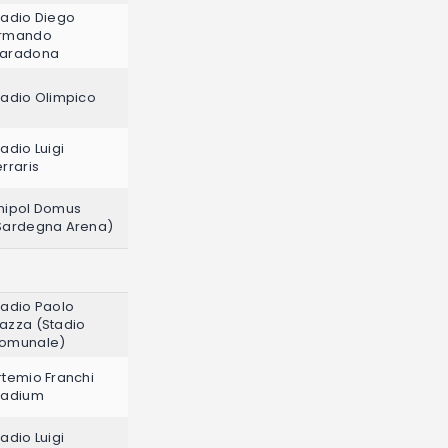
tadio Diego
rmando
aradona
tadio Olimpico
tadio Luigi
erraris
nipol Domus
Sardegna Arena)
tadio Paolo
azza (Stadio
omunale)
rtemio Franchi
tadium
tadio Luigi