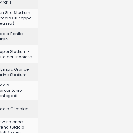
erraris
an Siro Stadium
Stadio Giuseppe
eazza)
tadio Benito
tirpe
apei Stadium -
ittà del Tricolore
lympic Grande
orino Stadium
tadio
arcantonio
entegodi
tadio Olimpico
ew Balance
rena (Stadio
leti Azzurri