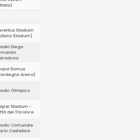
Italia)
uventus Stadium
Allianz Stadium)
tadio Diego
rmando
aradona
nipol Domus
Sardegna Arena)
tadio Olimpico
apei Stadium -
ittà del Tricolore
tadio Comunale
arlo Castellani