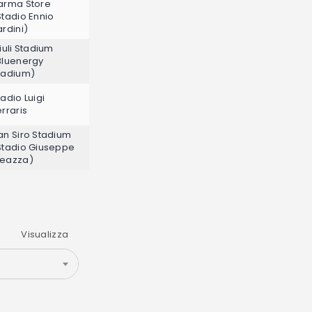
arma Store
Stadio Ennio
ardini)
riuli Stadium
Bluenergy
tadium)
tadio Luigi
erraris
an Siro Stadium
Stadio Giuseppe
eazza)
Visualizza