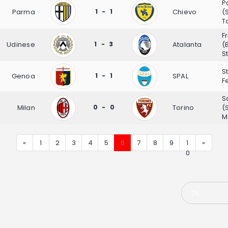
P
Parma
1 - 1
Chievo
(
T
F
Udinese
1 - 3
Atalanta
(
S
S
Genoa
1 - 1
SPAL
F
S
Milan
0 - 0
Torino
(
M
«
1
2
3
4
5
6
7
8
9
1
»
0
25