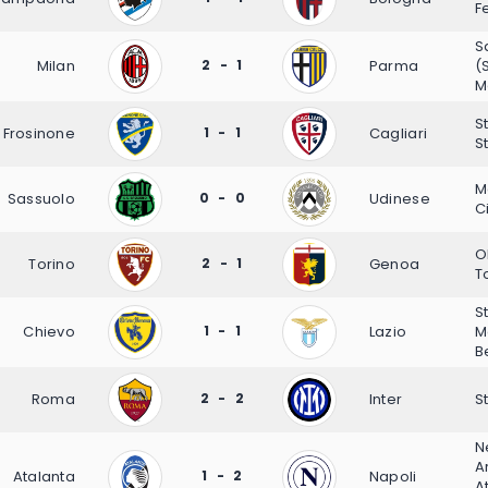
F
S
Milan
2 - 1
Parma
(
M
S
Frosinone
1 - 1
Cagliari
S
M
Sassuolo
0 - 0
Udinese
C
O
Torino
2 - 1
Genoa
T
S
Chievo
1 - 1
Lazio
M
B
Roma
2 - 2
Inter
S
N
A
Atalanta
1 - 2
Napoli
At