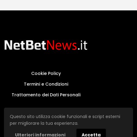
Cookie Policy
Termini e Condizioni
Trattamento dei Dati Personali
Questo sito non rappresenta una testata
Questo sito utilizza cookie funzionali e script esterni
giornalistica in quanto viene aggiornato senza
per migliorare la tua esperienza.
alcuna periodicità.
Ulteriori informazioni
Accetta