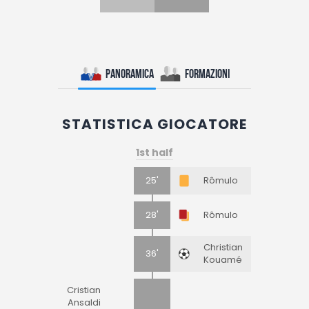
Panoramica
Formazioni
STATISTICA GIOCATORE
1st half
25'
Rômulo
28'
Rômulo
Christian
36'
Kouamé
Cristian
Ansaldi