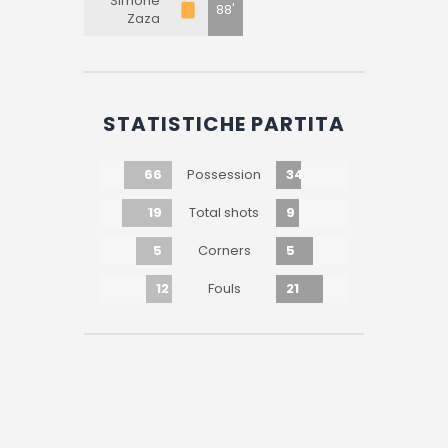
Simone
88'
Zaza
STATISTICHE PARTITA
66
34
Possession
19
9
Total shots
5
5
Corners
12
21
Fouls