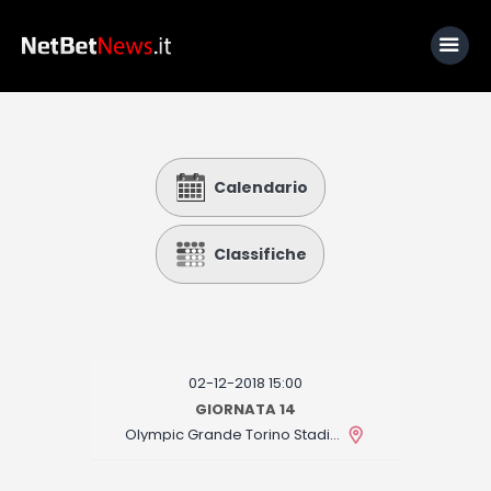
Home
Calendario
News
Calcio
Classifiche
Basket
Tennis
Lo Sapevi Che
02-12-2018 15:00
Fantacalcio
GIORNATA 14
Olympic Grande Torino Stadium
I consigli di Giulia
Serie A