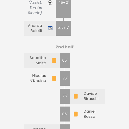
(Assist:
45+2'
Tomás
Rincón)
Andrea
45+5'
Belotti
2nd half
Soualiho
65'
Meïté
Nicolas
76'
N’Koulou
Davide
76'
Biraschi
Daniel
86'
Bessa