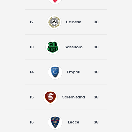
12
Udinese
38
11
13
13
Sassuolo
38
12
9
14
Empoli
38
10
13
15
Salernitana
38
9
15
16
Lecce
38
8
12