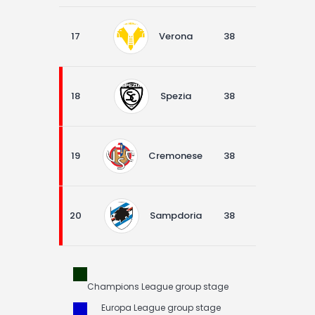
17
Verona
38
7
10
18
Spezia
38
6
13
19
Cremonese
38
5
12
20
Sampdoria
38
3
10
Champions League group stage
Europa League group stage