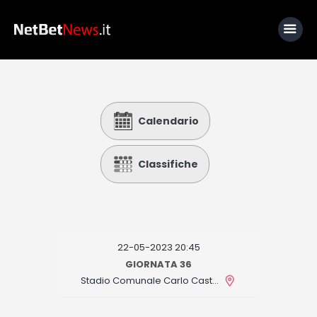
Home
Calendario
News
Calcio
Classifiche
Basket
Tennis
Lo Sapevi Che
22-05-2023 20:45
Fantacalcio
GIORNATA 36
Stadio Comunale Carlo Castellani
I consigli di Giulia
Serie A