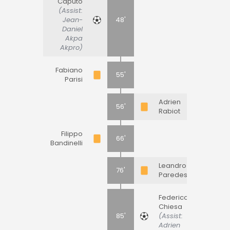
Caputo
(Assist:
Jean-
48'
Daniel
Akpa
Akpro)
Fabiano
55'
Parisi
Adrien
56'
Rabiot
Filippo
66'
Bandinelli
Leandro
76'
Paredes
Federico
Chiesa
85'
(Assist:
Adrien