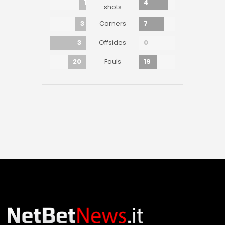
1
4
shots
3
7
Corners
3
0
Offsides
20
19
Fouls