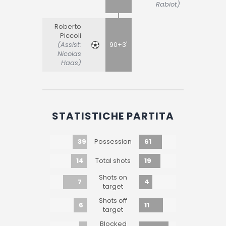
Rabiot)
Roberto
Piccoli
(Assist:
90+3'
Nicolas
Haas)
STATISTICHE PARTITA
39
61
Possession
14
19
Total shots
Shots on
7
4
target
Shots off
6
11
target
Blocked