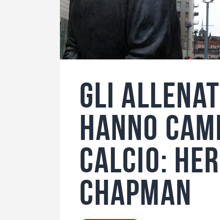
Gli allena
hanno camb
calcio: He
Chapman