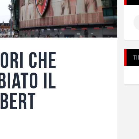
tori che
Ti
iato il
rbert