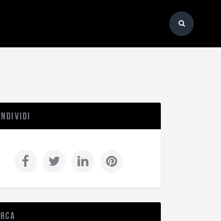
ndividi
erca