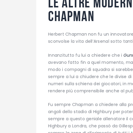
Le altre modern
Chapman
Herbert Chapman non fu un innovatore s
sconvolse la vita dell’Arsenal sotto tant
Innanzitutto fu lui a chiedere che i
Gun
avevano fatto fin a quel momento, ma
modo i compagni di squadra si sarebber
sempre a lui a chiudere che le divise 
numeri sulla schiena dei giocatori, in m
rendere più comprensibile anche al pubb
Fu sempre Chapman a chiedere alla propri
angoli dello stadio di Highbury per poter
sempre a questo geniale allenatore il c
Highbury a Londra, che passò da Gillesp
sempre la zona di riferimento di tutti i t