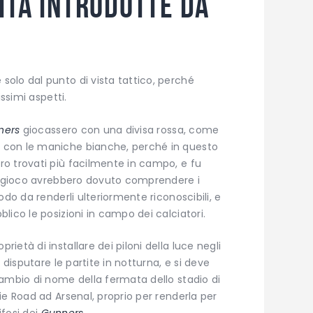
ità introdotte da
olo dal punto di vista tattico, perché
issimi aspetti.
ners
giocassero con una divisa rossa, come
 con le maniche bianche, perché in questo
o trovati più facilmente in campo, e fu
di gioco avrebbero dovuto comprendere i
odo da renderli ulteriormente riconoscibili, e
lico le posizioni in campo dei calciatori.
età di installare dei piloni della luce negli
 disputare le partite in notturna, e si deve
ambio di nome della fermata dello stadio di
ie Road ad Arsenal, proprio per renderla per
ifosi dei
Gunners
.