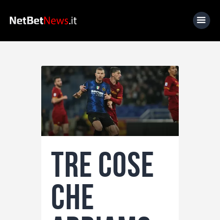
Home
News
Calcio
Basket
Tennis
Tre cose
Lo Sapevi Che
Fantacalcio
che
I consigli di Giulia
Serie A