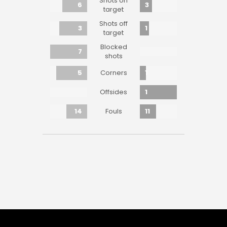
Shots on
6
3
target
Shots off
3
1
target
Blocked
7
shots
5
1
Corners
1
Offsides
14
11
Fouls