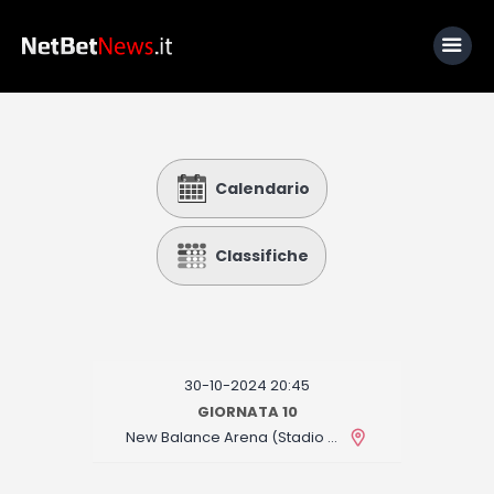
Home
Calendario
News
Calcio
Classifiche
Basket
Tennis
Lo Sapevi Che
30-10-2024 20:45
Fantacalcio
GIORNATA 10
New Balance Arena (Stadio Atleti Azzurri d'Italia)
I consigli di Giulia
Serie A