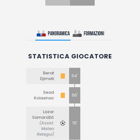
Panoramica
Formazioni
STATISTICA GIOCATORE
Berat
54'
Djimsiti
Sead
56'
Kolasinac
Lazar
Samardžić
(Assist:
70'
Mateo
Retegui)