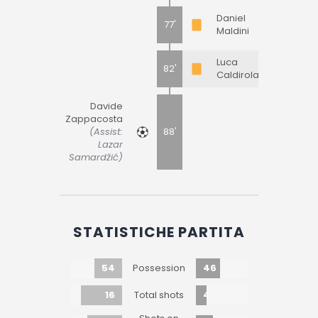
Daniel
77'
Maldini
Luca
82'
Caldirola
Davide
Zappacosta
(Assist:
88'
Lazar
Samardžić)
STATISTICHE PARTITA
54
46
Possession
16
4
Total shots