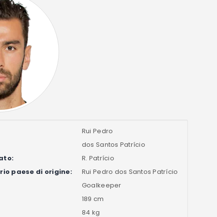
Rui Pedro
dos Santos Patrício
ato:
R. Patrício
io paese di origine:
Rui Pedro dos Santos Patrício
Goalkeeper
189 cm
84 kg