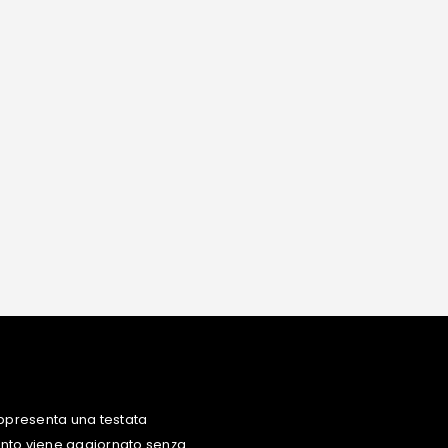
ppresenta una testata
uanto viene aggiornato senza