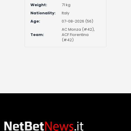
Weight:
71 kg
Nationality:
Italy
Age:
07-08-2026 (56)
AC Monza (#42),
Team:
ACF Fiorentina
(#42)