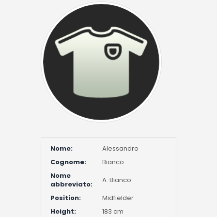
Nome:
Alessandro
Cognome:
Bianco
Nome
A. Bianco
abbreviato:
Position:
Midfielder
Height:
183 cm