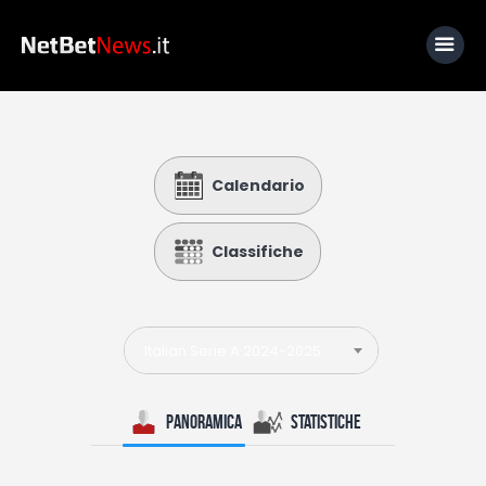
Home
Calendario
News
Calcio
Classifiche
Basket
Tennis
Italian Serie A 2024-2025
Lo Sapevi Che
Fantacalcio
Panoramica
Statistiche
I consigli di Giulia
Serie A