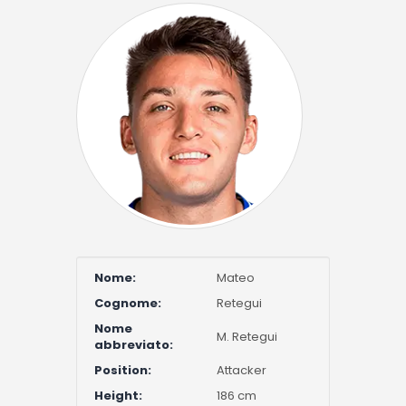
Nome:
Mateo
Cognome:
Retegui
Nome
M. Retegui
abbreviato:
Position:
Attacker
Height:
186 cm