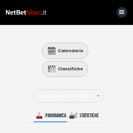
Home
Calendario
News
Calcio
Classifiche
Basket
Tennis
Italian Serie A 2024-2025
Lo Sapevi Che
Fantacalcio
Panoramica
Statistiche
I consigli di Giulia
Serie A