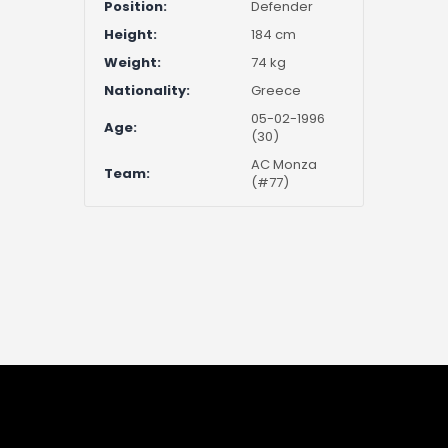
Position:
Defender
Height:
184 cm
Weight:
74 kg
Nationality:
Greece
05-02-1996
Age:
(30)
AC Monza
Team:
(#77)