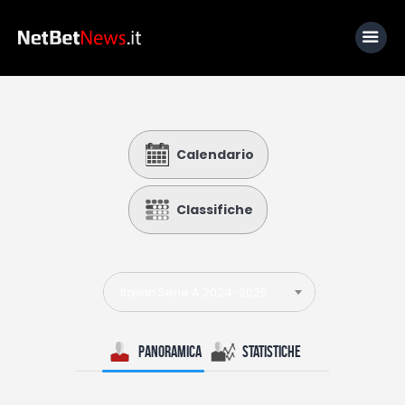
Home
Calendario
News
Calcio
Classifiche
Basket
Tennis
Italian Serie A 2024-2025
Lo Sapevi Che
Fantacalcio
Panoramica
Statistiche
I consigli di Giulia
Serie A