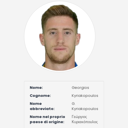
Nome:
Georgios
Cognome:
Kyriakopoulos
Nome
G.
abbreviato:
Kyriakopoulos
Nome nel proprio
Γεώργιος
paese di origine:
Κυριακόπουλος