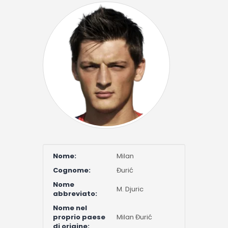
Nome:
Milan
Cognome:
Đurić
Nome
M. Djuric
abbreviato:
Nome nel
proprio paese
Milan Đurić
di origine: