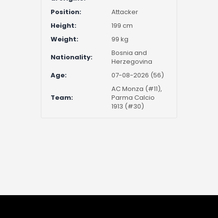
Position:
Attacker
Height:
199 cm
Weight:
99 kg
Bosnia and
Nationality:
Herzegovina
Age:
07-08-2026 (56)
AC Monza (#11),
Team:
Parma Calcio
1913 (#30)