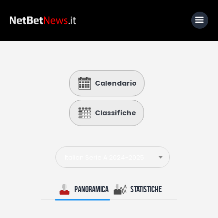
Home
Calendario
News
Calcio
Classifiche
Basket
Tennis
Italian Serie A 2024-2025
Lo Sapevi Che
Fantacalcio
Panoramica
Statistiche
I consigli di Giulia
Serie A