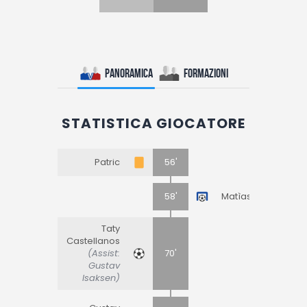
Panoramica
Formazioni
STATISTICA GIOCATORE
Patric
56'
58'
Matìas Soulé
Taty
Castellanos
(Assist:
70'
Gustav
Isaksen)