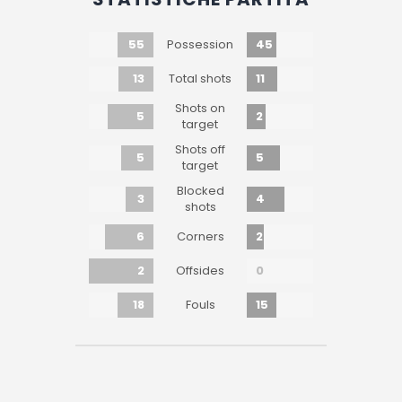
55
45
Possession
13
11
Total shots
Shots on
5
2
target
Shots off
5
5
target
Blocked
3
4
shots
6
2
Corners
2
0
Offsides
18
15
Fouls