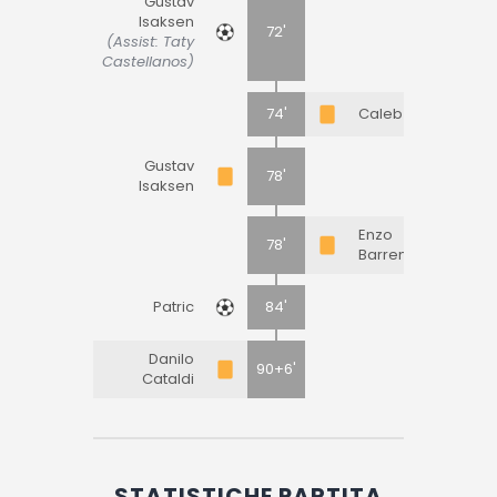
Gustav
Isaksen
72'
(Assist: Taty
Castellanos)
74'
Caleb Okoli
Gustav
78'
Isaksen
Enzo
78'
Barrenechea
Patric
84'
Danilo
90+6'
Cataldi
STATISTICHE PARTITA