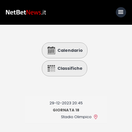
Home
Calendario
News
Calcio
Classifiche
Basket
Tennis
Lo Sapevi Che
29-12-2023 20:45
Fantacalcio
GIORNATA 18
Stadio Olimpico
I consigli di Giulia
Serie A