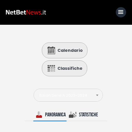
Home
Calendario
News
Calcio
Classifiche
Basket
Tennis
Italian Serie A 2023-2024
Lo Sapevi Che
Fantacalcio
Panoramica
Statistiche
I consigli di Giulia
Serie A