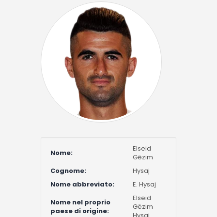
Elseid
Nome:
Gëzim
Cognome:
Hysaj
Nome abbreviato:
E. Hysaj
Elseid
Nome nel proprio
Gëzim
paese di origine:
Hysaj