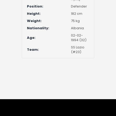
Position:
Defender
Height:
182 cm
Weight:
75 kg
Nationality:
Albania
02-02-
Age:
1994 (32)
SS Lazio
Team:
(#23)