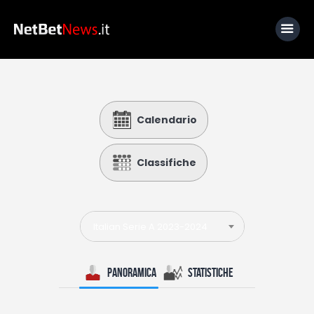
Home
Calendario
News
Calcio
Classifiche
Basket
Tennis
Italian Serie A 2023-2024
Lo Sapevi Che
Fantacalcio
Panoramica
Statistiche
I consigli di Giulia
Serie A