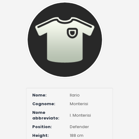
Nome:
Ilario
Cognome:
Monterisi
Nome
I. Monterisi
abbreviato:
Position:
Defender
Height:
188 cm