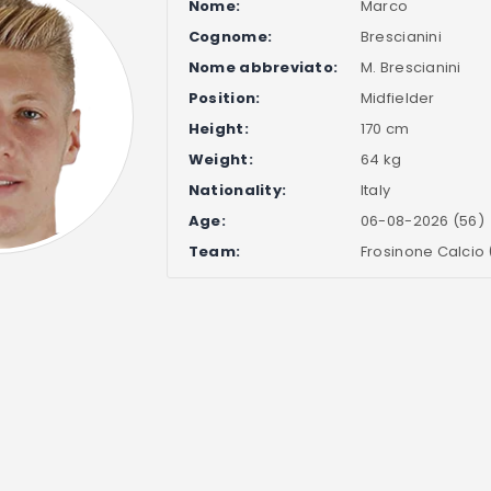
Nome:
Marco
Cognome:
Brescianini
Nome abbreviato:
M. Brescianini
Position:
Midfielder
Height:
170 cm
Weight:
64 kg
Nationality:
Italy
Age:
06-08-2026 (56)
Team:
Frosinone Calcio