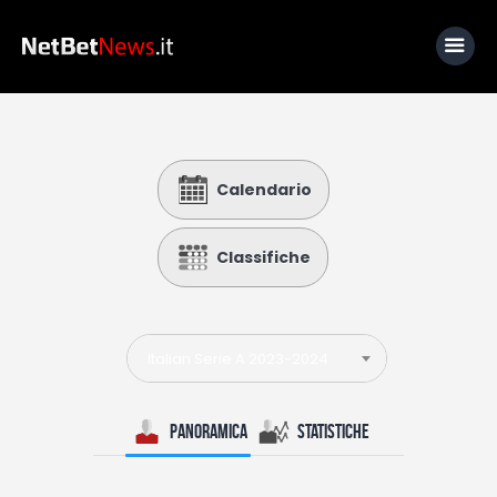
Home
Calendario
News
Calcio
Classifiche
Basket
Tennis
Italian Serie A 2023-2024
Lo Sapevi Che
Fantacalcio
Panoramica
Statistiche
I consigli di Giulia
Serie A