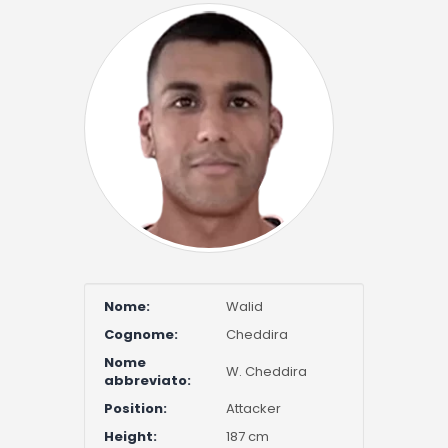
Nome:
Walid
Cognome:
Cheddira
Nome
W. Cheddira
abbreviato:
Position:
Attacker
Height:
187 cm