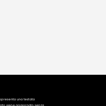
ppresenta una testata
uanto viene aggiornato senza