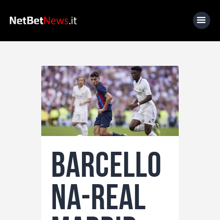
Home
News
Calcio
Basket
Tennis
Barcello
Lo Sapevi Che
Fantacalcio
na-Real
I consigli di Giulia
Serie A