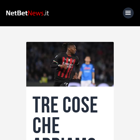
Home
News
Calcio
Basket
Tennis
Tre cose
Lo Sapevi Che
Fantacalcio
che
I consigli di Giulia
Serie A