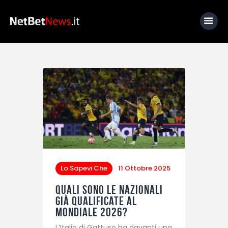
Home
News
Calcio
Basket
Tennis
Lo Sapevi Che
Lo Sapevi Che
11 Ottobre 2025
Fantacalcio
Quali sono le nazionali
già qualificate al
I consigli di Giulia
Mondiale 2026?
Serie A
L’Italia di Gattuso ha davanti una