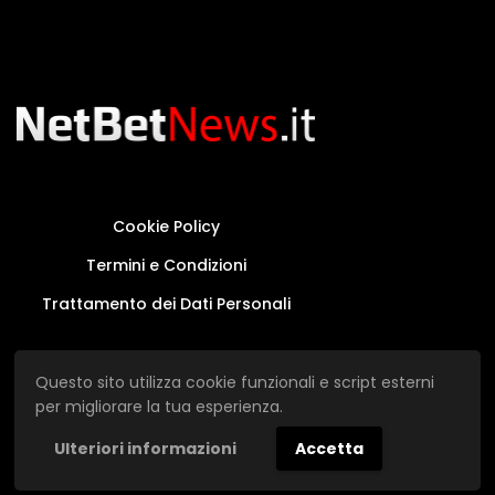
Cookie Policy
Termini e Condizioni
Trattamento dei Dati Personali
Questo sito non rappresenta una testata
Questo sito utilizza cookie funzionali e script esterni
giornalistica in quanto viene aggiornato senza
per migliorare la tua esperienza.
alcuna periodicità.
Ulteriori informazioni
Accetta