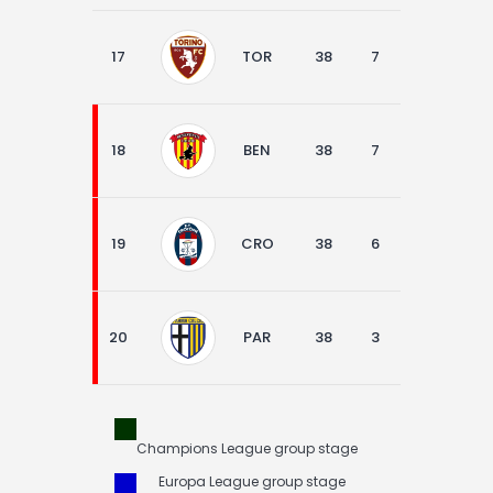
17
TOR
38
7
16
15
18
BEN
38
7
12
19
19
CRO
38
6
5
27
20
PAR
38
3
11
24
Champions League group stage
Europa League group stage