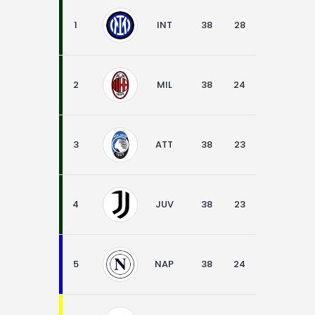
1
INT
38
28
7
3
2
MIL
38
24
7
7
3
ATT
38
23
9
6
4
JUV
38
23
9
6
5
NAP
38
24
5
9