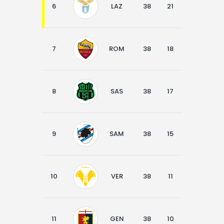
6
LAZ
38
21
5
12
7
ROM
38
18
8
12
8
SAS
38
17
11
10
9
SAM
38
15
7
16
10
VER
38
11
12
15
11
GEN
38
10
12
16