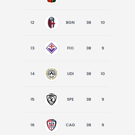
12
BGN
38
10
11
17
13
FIO
38
9
13
16
14
UDI
38
10
10
18
15
SPE
38
9
12
17
16
CAG
38
9
10
19