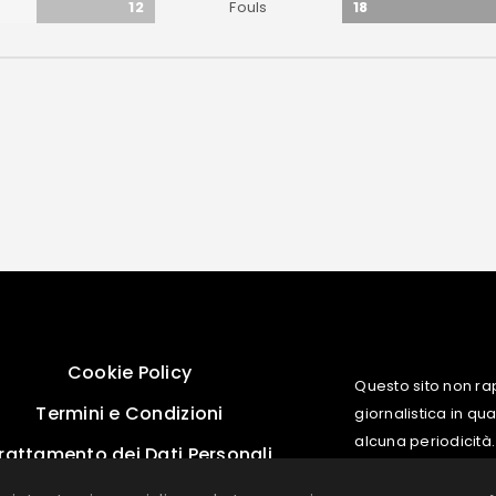
12
18
Fouls
Cookie Policy
Questo sito non ra
Termini e Condizioni
giornalistica in q
alcuna periodicità.
rattamento dei Dati Personali