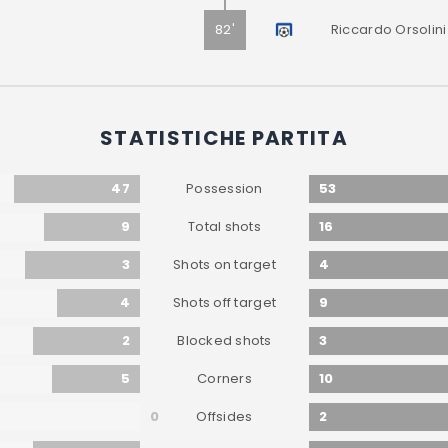
82'
Riccardo Orsolini
STATISTICHE PARTITA
47
53
Possession
9
16
Total shots
3
4
Shots on target
4
9
Shots off target
2
3
Blocked shots
5
10
Corners
0
2
Offsides