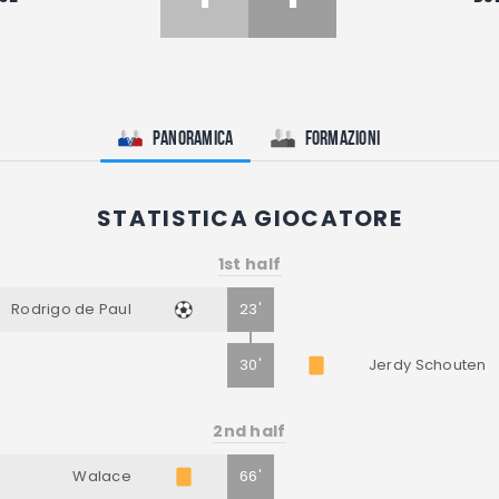
Panoramica
Formazioni
STATISTICA GIOCATORE
1st half
Rodrigo de Paul
23'
30'
Jerdy Schouten
2nd half
Walace
66'