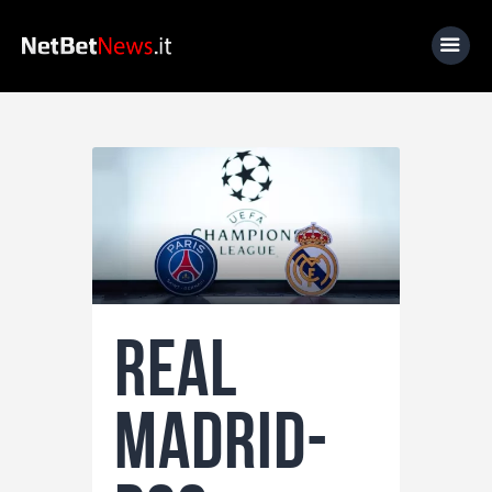
Home
News
Calcio
Basket
Tennis
Real
Lo Sapevi Che
Fantacalcio
Madrid-
I consigli di Giulia
Serie A