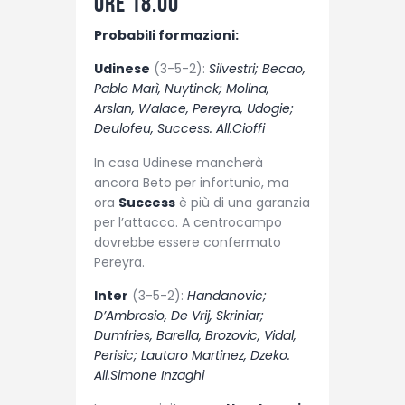
ore 18.00
Probabili formazioni:
Udinese
(3-5-2):
Silvestri; Becao,
Pablo Marì, Nuytinck; Molina,
Arslan, Walace, Pereyra, Udogie;
Deulofeu, Success. All.Cioffi
In casa Udinese mancherà
ancora Beto per infortunio, ma
ora
Success
è più di una garanzia
per l’attacco. A centrocampo
dovrebbe essere confermato
Pereyra.
Inter
(3-5-2):
Handanovic;
D’Ambrosio, De Vrij, Skriniar;
Dumfries, Barella, Brozovic, Vidal,
Perisic; Lautaro Martinez, Dzeko.
All.Simone Inzaghi