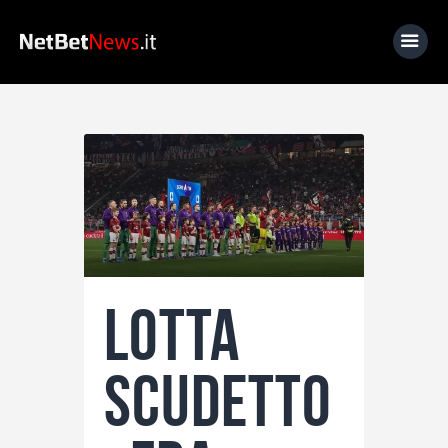
Home
News
Calcio
Basket
Tennis
Lotta
Lo Sapevi Che
Fantacalcio
scudetto
I consigli di Giulia
Serie A