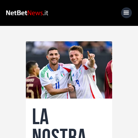
Home
News
Calcio
Basket
Tennis
Lo Sapevi Che
La
Fantacalcio
I consigli di Giulia
nostra
Serie A