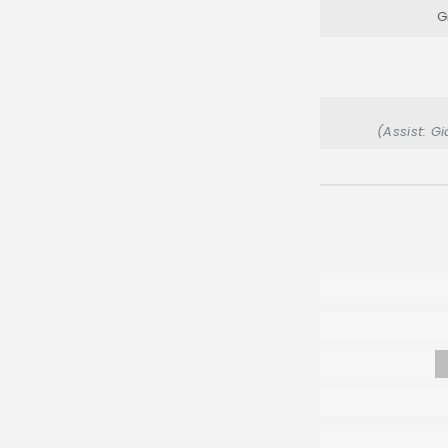
G
(Assist: G