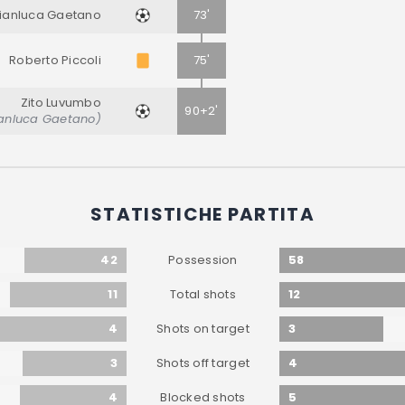
ianluca Gaetano
73'
Roberto Piccoli
75'
Zito Luvumbo
90+2'
ianluca Gaetano)
STATISTICHE PARTITA
42
58
Possession
11
12
Total shots
4
3
Shots on target
3
4
Shots off target
4
5
Blocked shots