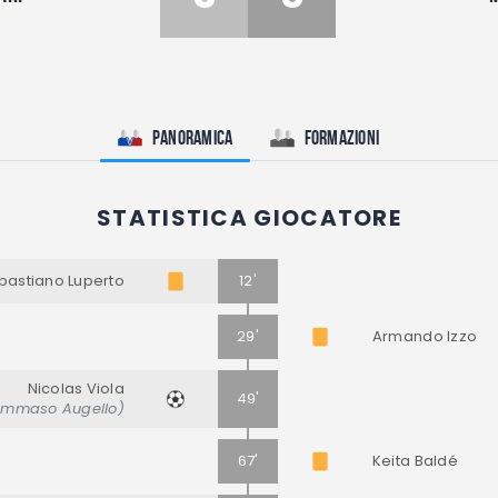
Panoramica
Formazioni
STATISTICA GIOCATORE
bastiano Luperto
12'
29'
Armando Izzo
Nicolas Viola
49'
Tommaso Augello)
67'
Keita Baldé