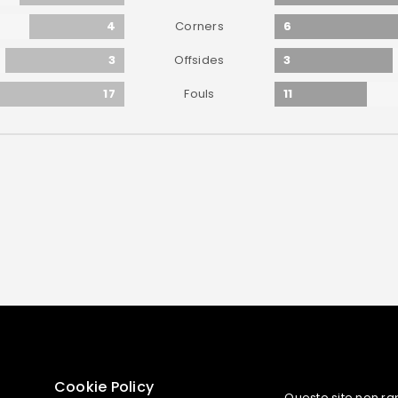
4
6
Corners
3
3
Offsides
17
11
Fouls
Cookie Policy
Questo sito non ra