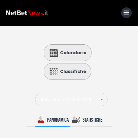
Home
Calendario
News
Calcio
Classifiche
Basket
Tennis
Italian Serie A 2024-2025
Lo Sapevi Che
Fantacalcio
Panoramica
Statistiche
I consigli di Giulia
Serie A