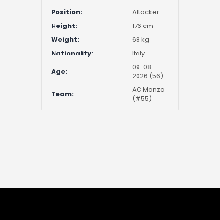
Position:
Attacker
Height:
176 cm
Weight:
68 kg
Nationality:
Italy
09-08-
Age:
2026 (56)
AC Monza
Team:
(#55)