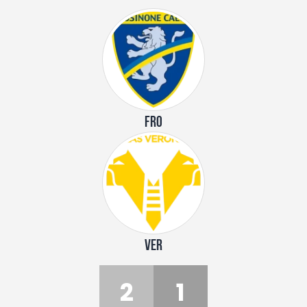
FRO
VER
2
1