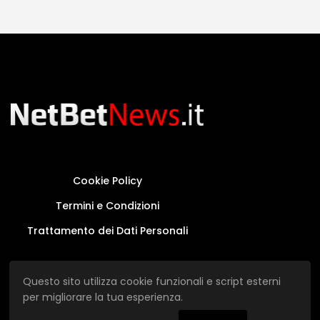
Cookie Policy
Termini e Condizioni
Trattamento dei Dati Personali
Questo sito non rappresenta una testata
Questo sito utilizza cookie funzionali e script esterni
giornalistica in quanto viene aggiornato senza
per migliorare la tua esperienza.
alcuna periodicità.