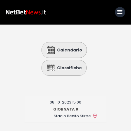
Home
Calendario
News
Calcio
Classifiche
Basket
Tennis
Lo Sapevi Che
08-10-2023 15:00
Fantacalcio
GIORNATA 8
Stadio Benito Stirpe
I consigli di Giulia
Serie A