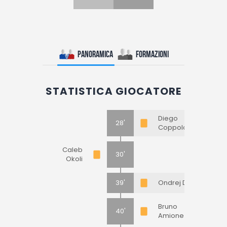
Panoramica
Formazioni
STATISTICA GIOCATORE
Diego
28'
Coppola
Caleb
30'
Okoli
39'
Ondrej Duda
Bruno
40'
Amione