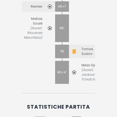
Reinier
45+1'
Matìas
Soulé
(Assist:
66'
Riccardo
Marchizza)
Tomas
79'
Suslov
Milan Djuric
(Assist:
90+4'
Jackson
Tchatchoua)
STATISTICHE PARTITA