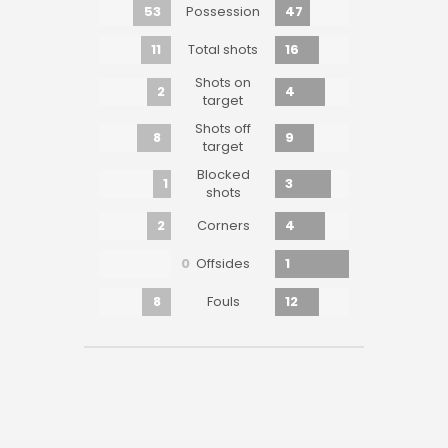
53
47
Possession
11
16
Total shots
Shots on
2
4
target
Shots off
8
9
target
Blocked
1
3
shots
2
4
Corners
0
1
Offsides
8
12
Fouls