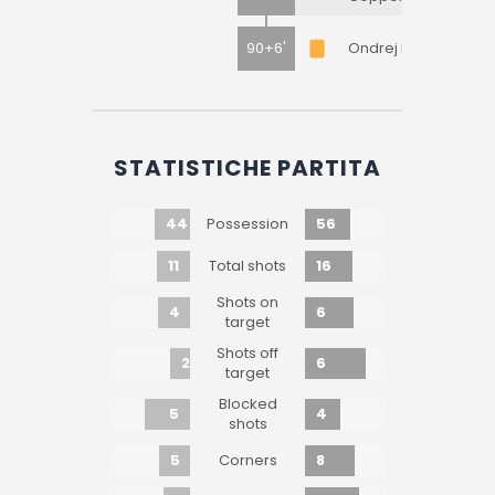
90+6'
Ondrej Duda
STATISTICHE PARTITA
44
56
Possession
11
16
Total shots
Shots on
4
6
target
Shots off
2
6
target
Blocked
5
4
shots
5
8
Corners