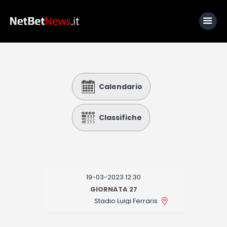
Home
Calendario
News
Calcio
Classifiche
Basket
Tennis
Lo Sapevi Che
19-03-2023 12:30
Fantacalcio
GIORNATA 27
Stadio Luigi Ferraris
I consigli di Giulia
Serie A