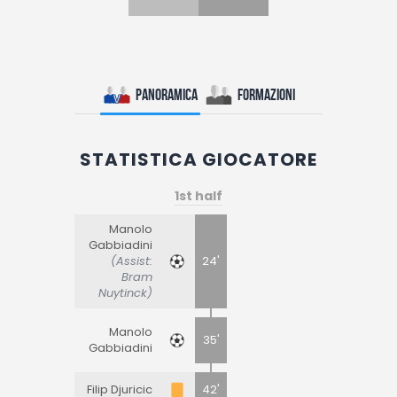
Panoramica
Formazioni
STATISTICA GIOCATORE
1st half
Manolo
Gabbiadini
(Assist:
24'
Bram
Nuytinck)
Manolo
35'
Gabbiadini
Filip Djuricic
42'