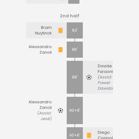
2nd half
Bram
83'
Nuytinck
Alessandro
85'
Zanoli
Davide
Faraoni
88'
(Assist:
Pawel
Dawidowicz)
Alessandro
Zanoli
90+8'
(Assist:
Jesé)
Diego
90+6'
Coppola