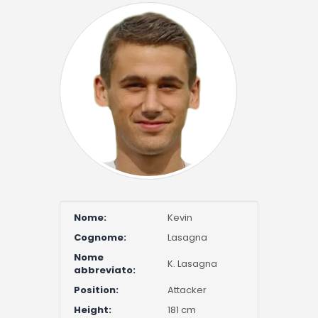
Nome:
Kevin
Cognome:
Lasagna
Nome
K. Lasagna
abbreviato:
Position:
Attacker
Height:
181 cm