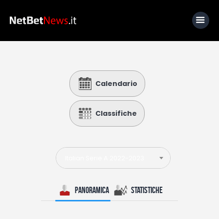
Home
Calendario
News
Calcio
Classifiche
Basket
Tennis
Italian Serie A 2022-2023
Lo Sapevi Che
Fantacalcio
Panoramica
Statistiche
I consigli di Giulia
Serie A