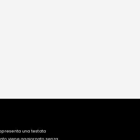
ppresenta una testata
uanto viene aggiornato senza