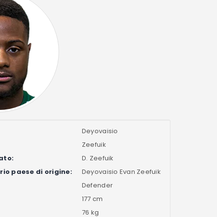
Deyovaisio
Zeefuik
ato:
D. Zeefuik
io paese di origine:
Deyovaisio Evan Zeefuik
Defender
177 cm
76 kg