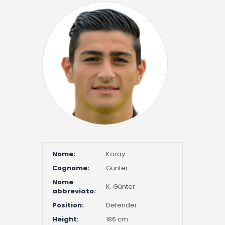
Nome:
Koray
Cognome:
Günter
Nome
K. Günter
abbreviato:
Position:
Defender
Height:
186 cm