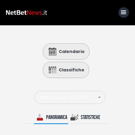
Home
Calendario
News
Calcio
Classifiche
Basket
Tennis
Italian Serie A 2022-2023
Lo Sapevi Che
Fantacalcio
Panoramica
Statistiche
I consigli di Giulia
Serie A