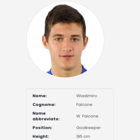
Nome:
Wladimiro
Cognome:
Falcone
Nome
W. Falcone
abbreviato:
Position:
Goalkeeper
Height:
195 cm