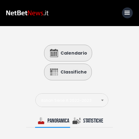
Home
Calendario
News
Calcio
Classifiche
Basket
Tennis
Italian Serie A 2022-2023
Lo Sapevi Che
Fantacalcio
Panoramica
Statistiche
I consigli di Giulia
Serie A