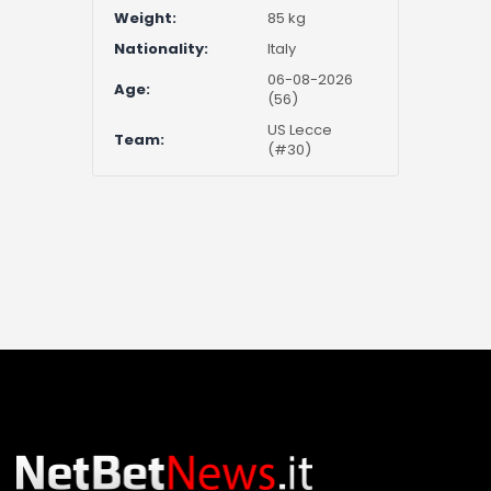
Weight:
85 kg
Nationality:
Italy
06-08-2026
Age:
(56)
US Lecce
Team:
(#30)