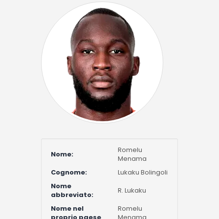
Romelu
Nome:
Menama
Cognome:
Lukaku Bolingoli
Nome
R. Lukaku
abbreviato:
Nome nel
Romelu
proprio paese
Menama