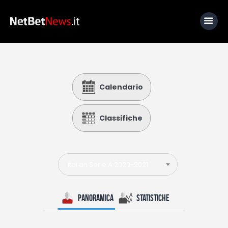
Home
Calendario
News
Calcio
Classifiche
Basket
Tennis
Italian Serie A 2020-2021
Lo Sapevi Che
Fantacalcio
Panoramica
Statistiche
I consigli di Giulia
Serie A