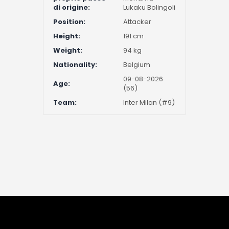
di origine:
Lukaku Bolingoli
Position:
Attacker
Height:
191 cm
Weight:
94 kg
Nationality:
Belgium
09-08-2026
Age:
(56)
Team:
Inter Milan (#9)