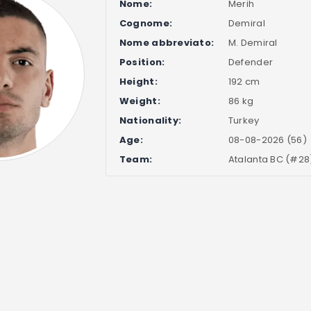
Nome:
Merih
Cognome:
Demiral
Nome abbreviato:
M. Demiral
Position:
Defender
Height:
192 cm
Weight:
86 kg
Nationality:
Turkey
Age:
08-08-2026 (56)
Team:
Atalanta BC (#28