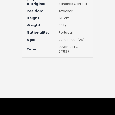
di origine:
Sanches Correia
Position:
Attacker
Height:
178 cm
Weight:
66 kg
Nationality:
Portugal
Age:
22-01-2001 (25)
Juventus FC
Team:
(#53)