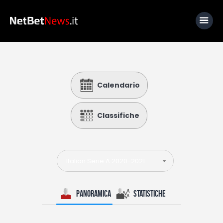
Home
Calendario
News
Calcio
Classifiche
Basket
Tennis
Italian Serie A 2020-2021
Lo Sapevi Che
Fantacalcio
Panoramica
Statistiche
I consigli di Giulia
Serie A