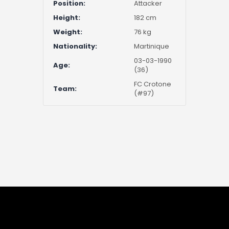
Position:
Attacker
Height:
182 cm
Weight:
76 kg
Nationality:
Martinique
03-03-1990
Age:
(36)
FC Crotone
Team:
(#97)