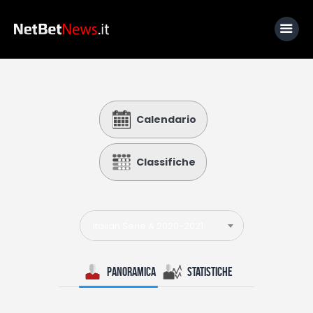
Home
Calendario
News
Calcio
Classifiche
Basket
Tennis
Italian Serie A 2020-2021
Lo Sapevi Che
Fantacalcio
Panoramica
Statistiche
I consigli di Giulia
Serie A