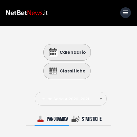
Home
Calendario
News
Calcio
Classifiche
Basket
Tennis
Italian Serie A 2020-2021
Lo Sapevi Che
Fantacalcio
Panoramica
Statistiche
I consigli di Giulia
Serie A