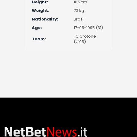
Height:
186 cm
Weight:
73 kg
Nationality:
Brazil
Age:
17-05-1995 (31)
FC Crotone
Team:
(#95)