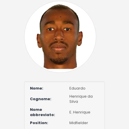
Nome:
Eduardo
Henrique da
Cognome:
Silva
Nome
E. Henrique
abbreviato:
Position:
Midfielder