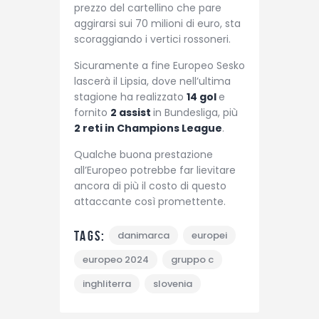
prezzo del cartellino che pare
aggirarsi sui 70 milioni di euro, sta
scoraggiando i vertici rossoneri.
Sicuramente a fine Europeo Sesko
lascerà il Lipsia, dove nell’ultima
stagione ha realizzato
14 gol
e
fornito
2 assist
in Bundesliga, più
2 reti in Champions League
.
Qualche buona prestazione
all’Europeo potrebbe far lievitare
ancora di più il costo di questo
attaccante così promettente.
Tags:
danimarca
europei
europeo 2024
gruppo c
inghliterra
slovenia