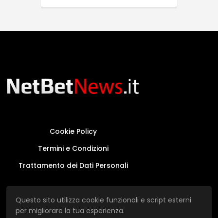
Cookie Policy
Termini e Condizioni
Trattamento dei Dati Personali
Questo sito non rappresenta una testata
Questo sito utilizza cookie funzionali e script esterni
giornalistica in quanto viene aggiornato senza
per migliorare la tua esperienza.
alcuna periodicità.