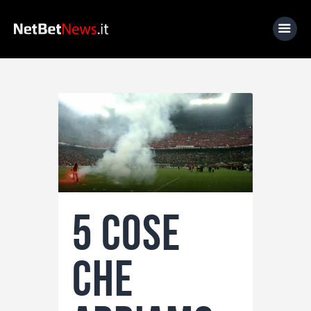
Home
News
Calcio
Basket
Tennis
5 cose
Lo Sapevi Che
Fantacalcio
che
I consigli di Giulia
Serie A