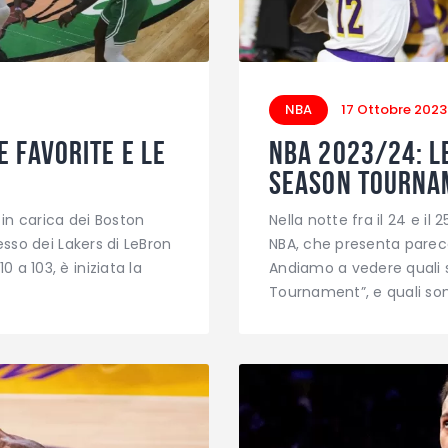
NBA
17 Ottobre 2023
e favorite e le
NBA 2023/24: le
Season Tournam
 in carica dei Boston
Nella notte fra il 24 e il
esso dei Lakers di LeBron
NBA, che presenta parecch
a 103, è iniziata la
Andiamo a vedere quali s
Tournament”, e quali so