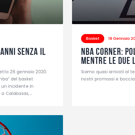
Basket
18 Gennaio 2
anni senza il
NBA Corner: Pol
mentre le due L
etto 26 gennaio 2020.
Siamo quasi arrivati al t
mba” del basket
nostri promossi e bocciat
 un incidente in
a, a Calabasas,…