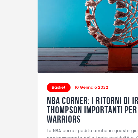
Basket
10 Gennaio 2022
NBA corner: i ritorni di I
Thompson importanti per
Warriors
La NBA corre spedita anche in queste giorn
contrassegnate dalle tante positività al C