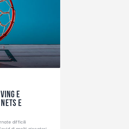
rving e
 Nets e
ate difficili
ovid di molti giocatori