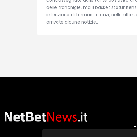
delle franchigie, ma il basket statunite
intenzione di fermarsi e anzi, nelle ulti
arrivate alcune notizie…
T