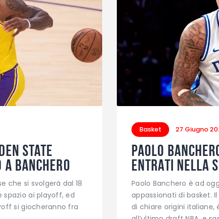
Basket
27 Giugno 20
den State
Paolo Banchero
o a Banchero
entrati nella 
se che si svolgerà dal 18
Paolo Banchero è ad oggi 
e spazio ai playoff, ed
appassionati di basket. 
ayoff si giocheranno fra
di chiare origini italian
all’ultimo draft NBA, e sa