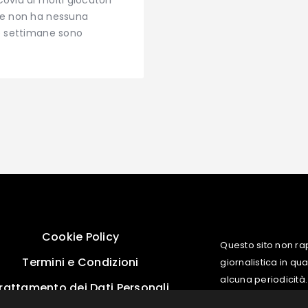
nse non ha nessuna
me settimane sono
Cookie Policy
Questo sito non ra
Termini e Condizioni
giornalistica in q
alcuna periodicità.
rattamento dei Dati Personali