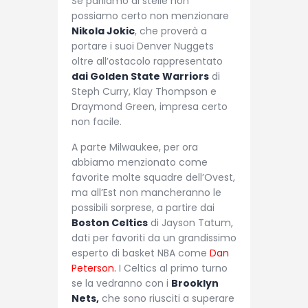
Se parliamo di stelle non
possiamo certo non menzionare
Nikola Jokic
, che proverà a
portare i suoi Denver Nuggets
oltre all’ostacolo rappresentato
dai Golden State Warriors
di
Steph Curry, Klay Thompson e
Draymond Green, impresa certo
non facile.
A parte Milwaukee, per ora
abbiamo menzionato come
favorite molte squadre dell’Ovest,
ma all’Est non mancheranno le
possibili sorprese, a partire dai
Boston Celtics
di Jayson Tatum,
dati per favoriti da un grandissimo
esperto di basket NBA come
Dan
Peterson.
I Celtics al primo turno
se la vedranno con i
Brooklyn
Nets,
che sono riusciti a superare