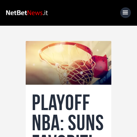
Home
News
Calcio
Basket
Tennis
Playoff
Lo Sapevi Che
Fantacalcio
NBA: Suns
I consigli di Giulia
Serie A