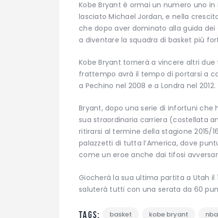
Kobe Bryant è ormai un numero uno in N
lasciato Michael Jordan, e nella crescit
che dopo aver dominato alla guida dei C
a diventare la squadra di basket più fo
Kobe Bryant tornerà a vincere altri due t
frattempo avrà il tempo di portarsi a ca
a Pechino nel 2008 e a Londra nel 2012.
Bryant, dopo una serie di infortuni che h
sua straordinaria carriera (costellata an
ritirarsi al termine della stagione 2015/
palazzetti di tutta l’America, dove pun
come un eroe anche dai tifosi avversari
Giocherà la sua ultima partita a Utah il 1
saluterà tutti con una serata da 60 punti
Tags:
basket
kobe bryant
nba