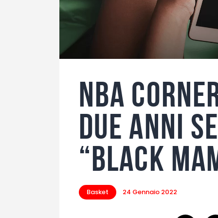
NBA corner
due anni se
“Black Ma
Basket
24 Gennaio 2022