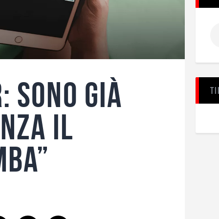
: sono già
Ti
nza il
mba”