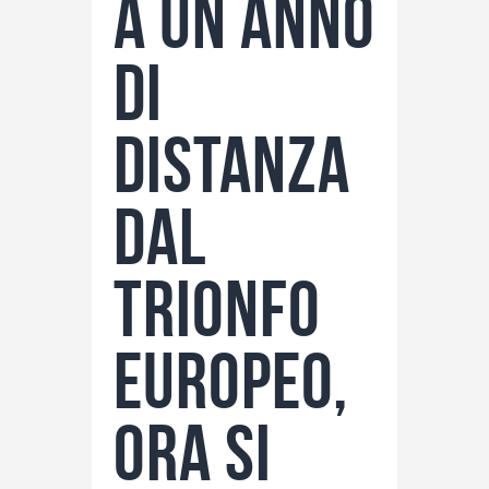
a un anno
di
distanza
dal
trionfo
europeo,
ora si