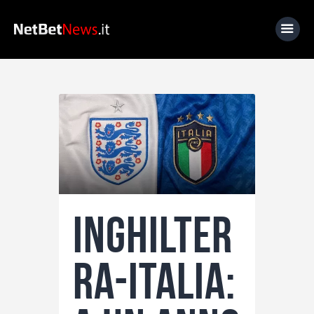
Home
News
Calcio
Basket
Tennis
Inghilter
Lo Sapevi Che
Fantacalcio
ra-Italia:
I consigli di Giulia
Serie A