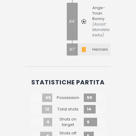
Ange-
Yoan
Bonny
84'
(Assist:
Mandela
Keita)
87'
Hernani
STATISTICHE PARTITA
45
55
Possession
12
14
Total shots
Shots on
4
6
target
Shots off
6
5