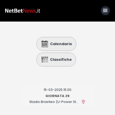
Home
Calendario
News
Calcio
Classifiche
Basket
Tennis
Lo Sapevi Che
15-03-2025 15:00
Fantacalcio
GIORNATA 29
Stadio Brianteo (U-Power Stadium)
I consigli di Giulia
Serie A