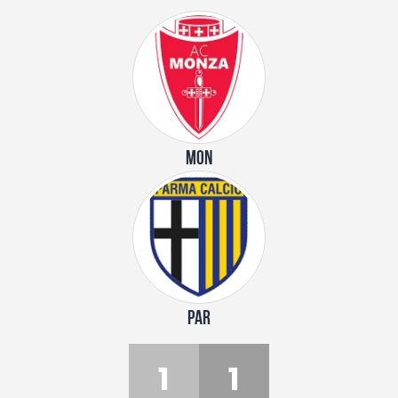
MON
PAR
1
1