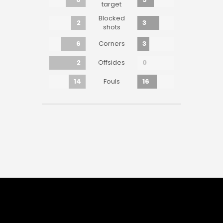
target
Blocked
2
3
shots
6
3
Corners
2
0
Offsides
14
16
Fouls