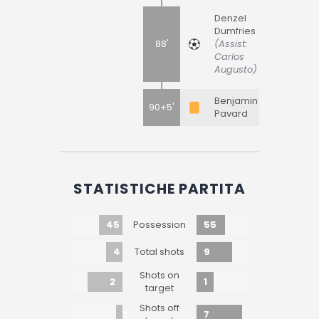
Denzel
Dumfries
88'
(Assist:
Carlos
Augusto)
Benjamin
90+5'
Pavard
STATISTICHE PARTITA
45
55
Possession
4
9
Total shots
Shots on
2
1
target
Shots off
1
7