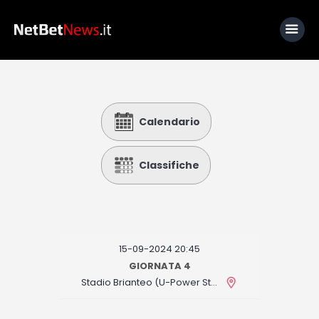
Home
Calendario
News
Calcio
Classifiche
Basket
Tennis
Lo Sapevi Che
15-09-2024 20:45
Fantacalcio
GIORNATA 4
Stadio Brianteo (U-Power Stadium)
I consigli di Giulia
Serie A