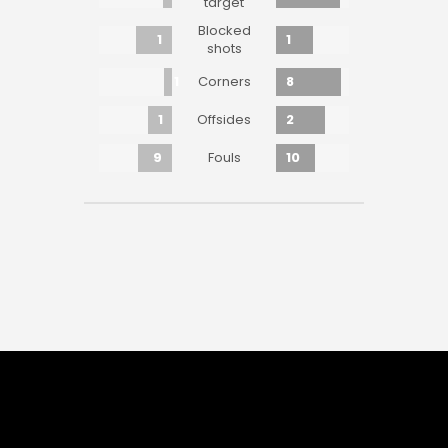
target
Blocked
1
1
shots
1
8
Corners
1
2
Offsides
9
10
Fouls