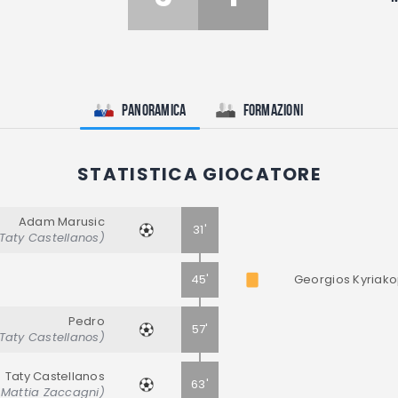
Panoramica
Formazioni
STATISTICA GIOCATORE
Adam Marusic
31'
 Taty Castellanos)
45'
Georgios Kyriak
Pedro
57'
 Taty Castellanos)
Taty Castellanos
63'
: Mattia Zaccagni)