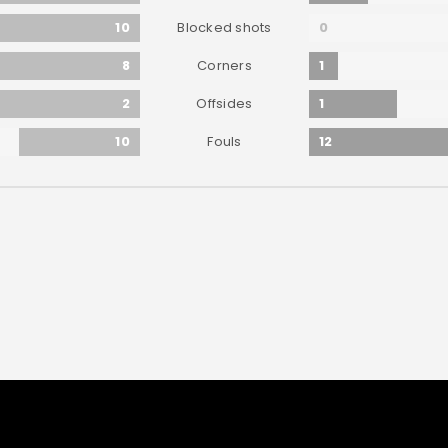
10
0
Blocked shots
8
1
Corners
2
1
Offsides
10
12
Fouls