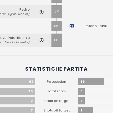
Pedro
77'
sist: Tijjani Noslin)
86'
Stefano Sensi
sayo Dele-Bashiru
88'
st: Nicolò Rovella)
STATISTICHE PARTITA
61
39
Possession
26
3
Total shots
9
1
Shots on target
7
2
Shots off target