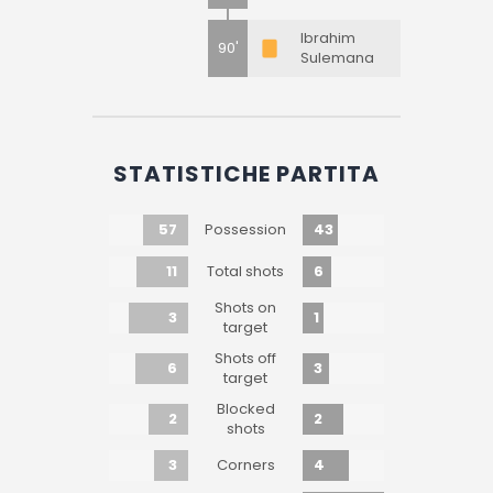
Ibrahim
90'
Sulemana
STATISTICHE PARTITA
57
43
Possession
11
6
Total shots
Shots on
3
1
target
Shots off
6
3
target
Blocked
2
2
shots
3
4
Corners