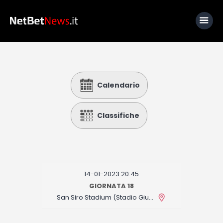
Home
Calendario
News
Calcio
Classifiche
Basket
Tennis
Lo Sapevi Che
14-01-2023 20:45
Fantacalcio
GIORNATA 18
San Siro Stadium (Stadio Giuseppe Meazza)
I consigli di Giulia
Serie A