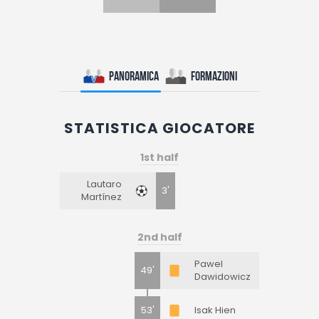
Panoramica
Formazioni
STATISTICA GIOCATORE
1st half
Lautaro
3'
Martínez
2nd half
Pawel
49'
Dawidowicz
53'
Isak Hien