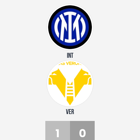
INT
VER
1
0