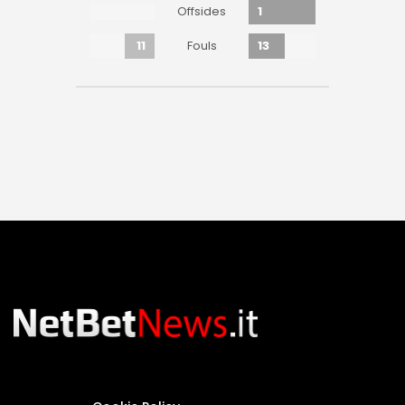
1
Offsides
11
13
Fouls