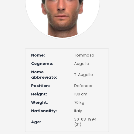
Nome:
Tommaso
Cognome:
Augello
Nome
T. Augello
abbreviato:
Position:
Defender
Height:
180 cm
Weight:
70 kg
Nationality:
Italy
30-08-1994
Age:
(31)