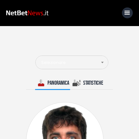
Home
News
Selezionare
Calcio
Basket
Panoramica
Statistiche
Tennis
Lo Sapevi Che
Fantacalcio
I consigli di Giulia
Serie A